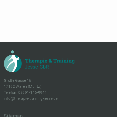
Große Gasse 16
17192 Waren (Müritz)
Telefon: 03991-146-9941
info@therapie-training-jesse.de
Sitemap