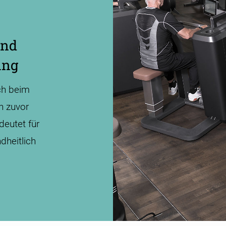
und
ing
ch beim
n zuvor
deutet für
­heitlich