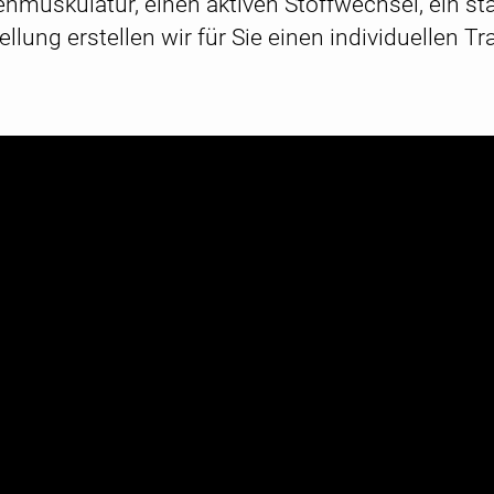
nmuskulatur, einen aktiven Stoffwechsel, ein star
ellung erstellen wir für Sie einen individuellen Tr