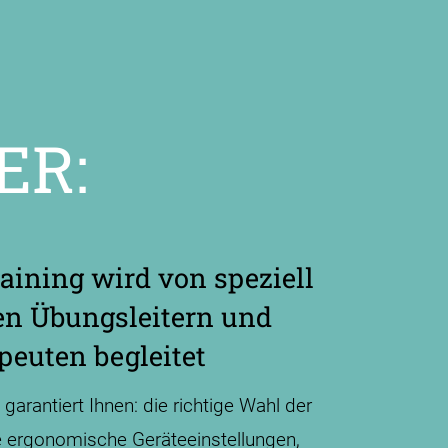
ER:
raining wird von speziell
en Übungsleitern und
peuten begleitet
arantiert Ihnen: die richtige Wahl der
 ergo­nomische Geräte­einstel­lungen,