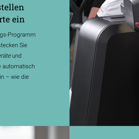
tellen
rte ein
ings-Programm
stecken Sie
eräte
und
te automatisch
in – wie die