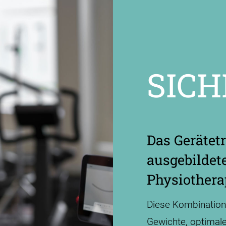
SICH
Das Gerätet
ausgebildet
Physiothera
Diese Kombination g
Gewichte, optimale